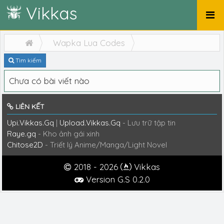
Vikkas
Wapka Lua Codes
Tìm kiếm
Chưa có bài viết nào
LIÊN KẾT
Upi.Vikkas.Gq
|
Upload.Vikkas.Gq
- Lưu trữ tập tin
Raye.gq
- Kho ảnh gái xinh
Chitose2D
- Triết lý Anime/Manga/Light Novel
2018 - 2026
Vikkas
Version G.S 0.2.0